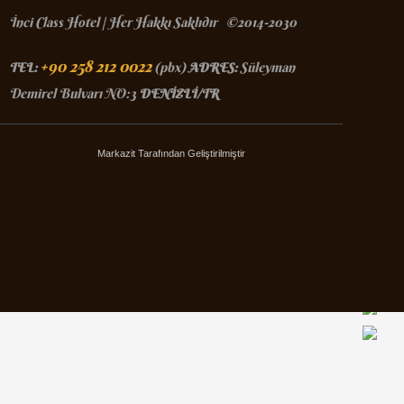
İnci Class Hotel
| Her Hakkı Saklıdır ©2014-2030
+90 258 212 0022
(pbx)
Süleyman
TEL:
ADRES:
Demirel Bulvarı NO:3
DENİZLİ/TR
Markazit Tarafından Geliştirilmiştir
9.2
Booking.com
8.9
Otelz.com